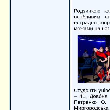
Родзинкою ка
особливим с
естрадно-спо
межами нашого
Студенти унів
– 41, Довбня
Петренко О.
Миргородськ