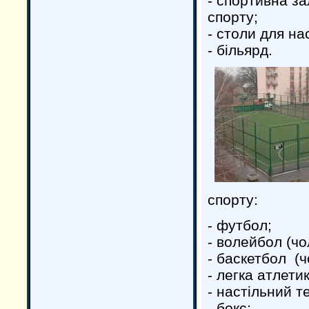
- спортивна за
спорту;
- столи для на
- більярд.
спорту:
- футбол;
- волейбол (чол
- баскетбол (чо
- легка атлетик
- настільний те
- бокс;