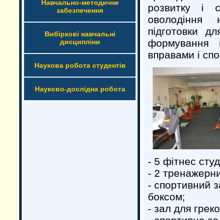
Навчально-методичне
розвитку і 
забезпечення
оволодіння 
підготовки дл
Вибіркові навчальні
формування 
дисципліни
вправами і сп
Наукова робота студентів
Науково-дослідна робота
- 5 фітнес студ
- 2 тренажерни
- спортивний з
боксом;
- зал для грек