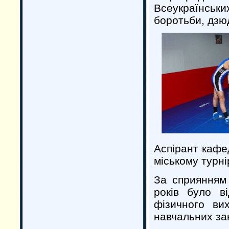
Всеукраїнськ
боротьби, дзюд
Аспірант кафе
міському турнір
За сприянням 
років було в
фізичного в
навчальних за