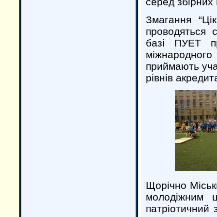
серед збірних 
Змагання “Цік
проводяться с
базі ПУЕТ п
міжнародного
приймають учас
рівнів акредита
Щорічно Міськи
молодіжним ц
патріотичний з