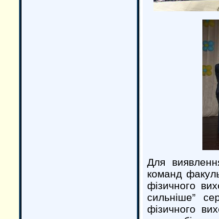
Для виявленн
команд факуль
фізичного ви
сильніше” се
фізичного ви