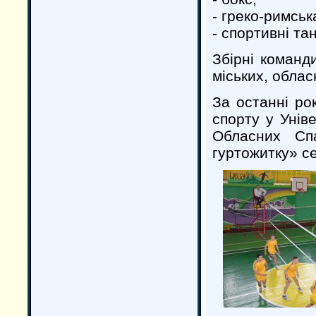
- греко-римськ
- спортивні тан
Збірні команд
міських, обла
За останні ро
спорту у Унів
Обласних Сп
гуртожитку» с