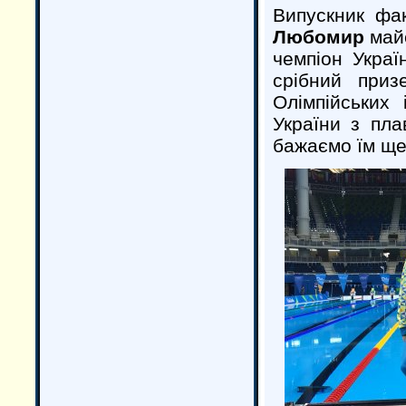
Випускник фа
Любомир
майс
чемпіон Украї
срібний при
Олімпійських 
України з пл
бажаємо їм ще