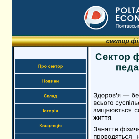
сектор фі
Сектор 
педа
Про сектор
Новини
Здоров’я — бе
Склад
всього суспіль
зміцнюється с
Історія
життя.
Концепція
Заняття фізич
проводяться н